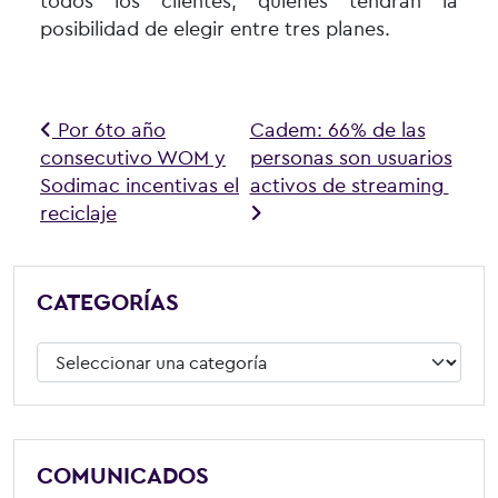
todos los clientes, quienes tendrán la
posibilidad de elegir entre tres planes.
Navegación de entradas
Por 6to año
Cadem: 66% de las
consecutivo WOM y
personas son usuarios
Sodimac incentivas el
activos de streaming
reciclaje
CATEGORÍAS
Categorías
COMUNICADOS