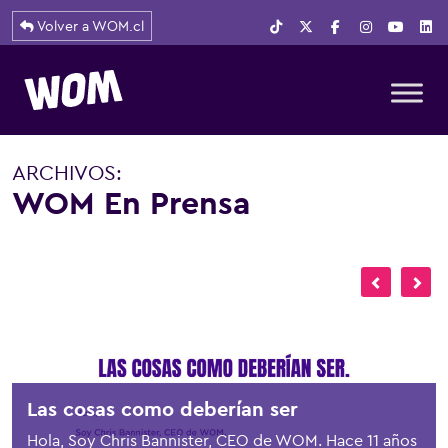
Volver a WOM.cl
Navegación principal
ARCHIVOS:
WOM En Prensa
Las cosas como deberían ser
Hola, Soy Chris Bannister, CEO de WOM. Hace 11 años