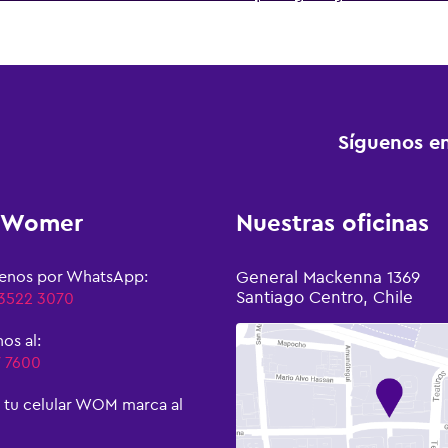
Síguenos en
s Womer
Nuestras oficinas
benos por WhatsApp:
General Mackenna 1369
Santiago Centro, Chile
 3522 3070
os al:
7 7600
 tu celular WOM marca al