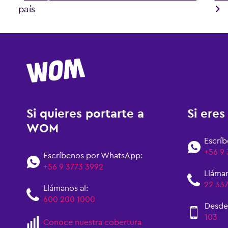
país
Si quieres portarte a
Si ere
WOM
Escrí
+56 9
Escríbenos por WhatsApp:
+56 9 3773 3992
Lláman
22 33
Llámanos al:
600 200 1000
Desde
103
Conoce nuestra cobertura