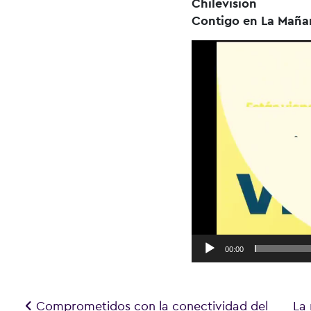
Chilevision
Contigo en La Maña
Reproductor
de
vídeo
00:00
Navegación de entradas
Comprometidos con la conectividad del
La 