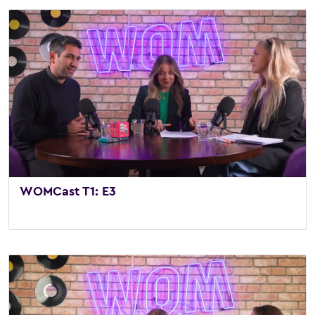
WOMCast T1: E3
22 de julio de 2025
/
Vídeo
,
WOMCast