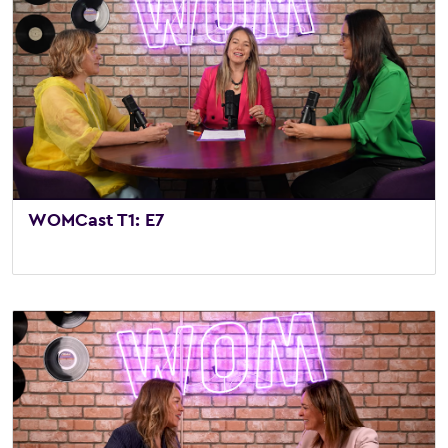
WOMCast T1: E7
6 de noviembre de 2025
/
Vídeo
,
WOMCast