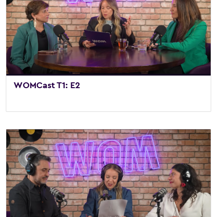
WOMCast T1: E2
2 de julio de 2025
/
Vídeo
,
WOMCast