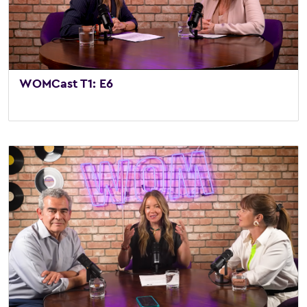
WOMCast T1: E6
26 de octubre de 2025
/
Vídeo
,
WOMCast