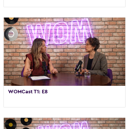
2 de mayo de 2026
/
Vídeo
,
WOMCast
WOMCast T1: E8
26 de noviembre de 2025
/
Vídeo
,
WOMCast