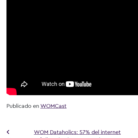
Publicado en
WOMCast
Navegación de entradas
WOM Dataholics: 57% del internet