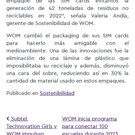
empaque de las SIM cards evitamos la
generación de 42 toneladas de residuos no
reciclables en 2022”, señala Valeria Andía,
gerente de Sostenibilidad de WOM.
WOM cambió el packaging de sus SIM cards
para hacerlo más amigable con el
medioambiente. Una de las innovaciones fue la
eliminación de una lámina de plástico que
imposibilitaba su reciclaje y además, disminuyó
una cara del sobre, reduciendo así en 30% la
cantidad de material usado en estos empaques.
Publicado en
Sostenibilidad
Navegación de entradas
Subtel,
WOM inicia programa
Technovation Girls y
para conectar 100
WOM impulsan
escuelas durante 2023