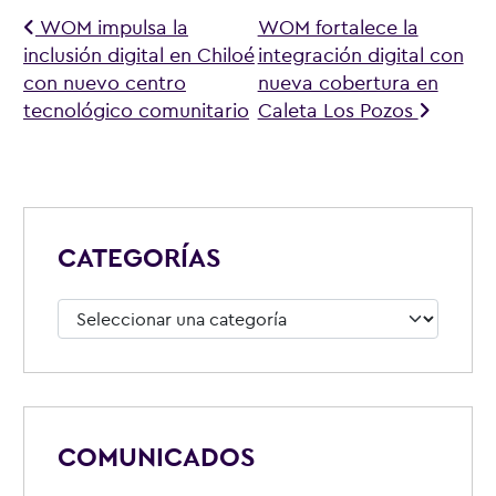
Navegación de entradas
WOM impulsa la
WOM fortalece la
inclusión digital en Chiloé
integración digital con
con nuevo centro
nueva cobertura en
tecnológico comunitario
Caleta Los Pozos
CATEGORÍAS
Categorías
COMUNICADOS