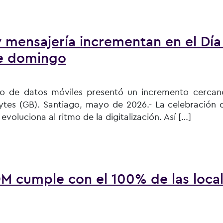
s y mantiene un sólido 2do lugar en conexiones móviles
 mensajería incrementan en el Día
te domingo
fico de datos móviles presentó un incremento cerca
ytes (GB). Santiago, mayo de 2026.- La celebración d
oluciona al ritmo de la digitalización. Así […]
ía incrementan en el Día de la Madre y se anticipa alza para
M cumple con el 100% de las loca