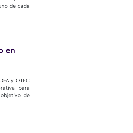
, uno de cada
o en
OFOFA y OTEC
rativa para
 objetivo de
gitales