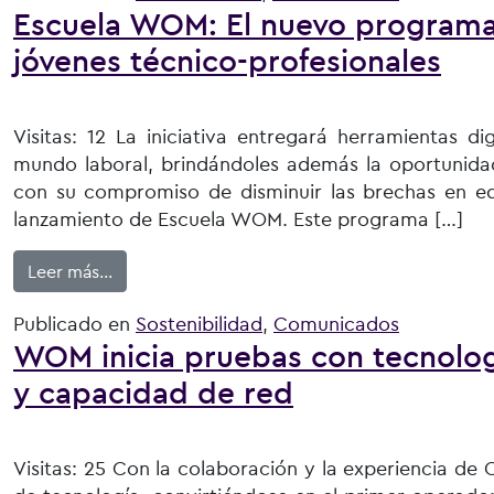
Escuela WOM: El nuevo programa 
jóvenes técnico-profesionales
Visitas: 12 La iniciativa entregará herramientas digi
mundo laboral, brindándoles además la oportunidad 
con su compromiso de disminuir las brechas en e
lanzamiento de Escuela WOM. Este programa […]
from Escuela WOM: El nuevo programa que impul
Leer más…
Publicado en
Sostenibilidad
,
Comunicados
WOM inicia pruebas con tecnolo
y capacidad de red
Visitas: 25 Con la colaboración y la experiencia d