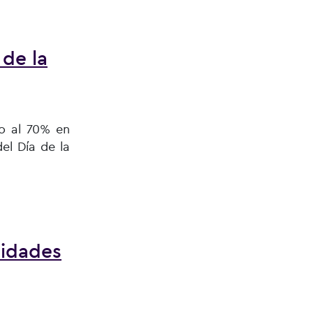
 de la
no al 70% en
el Día de la
 este domingo
lidades