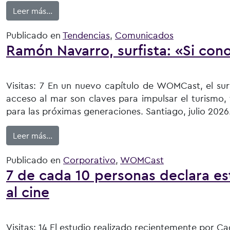
from ¿Moda o comodidad?: Crecen los ecosistem
Leer más…
Publicado en
Tendencias
,
Comunicados
Ramón Navarro, surfista: «Si con
Visitas: 7 En un nuevo capítulo de WOMCast, el surf
acceso al mar son claves para impulsar el turismo, 
para las próximas generaciones. Santiago, julio 2026
from Ramón Navarro, surfista: «Si conocemos nu
Leer más…
Publicado en
Corporativo
,
WOMCast
7 de cada 10 personas declara es
al cine
Visitas: 14 El estudio realizado recientemente por 