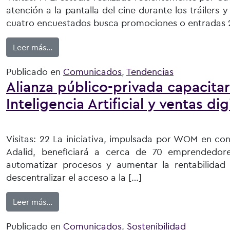
atención a la pantalla del cine durante los tráilers y
cuatro encuestados busca promociones o entradas 2×
from 7 de cada 10 personas declara estar conce
Leer más…
Publicado en
Comunicados
,
Tendencias
Alianza público-privada capacit
Inteligencia Artificial y ventas dig
Visitas: 22 La iniciativa, impulsada por WOM en c
Adalid, beneficiará a cerca de 70 emprendedore
automatizar procesos y aumentar la rentabilidad 
descentralizar el acceso a la […]
from Alianza público-privada capacitará a empre
Leer más…
Publicado en
Comunicados
,
Sostenibilidad