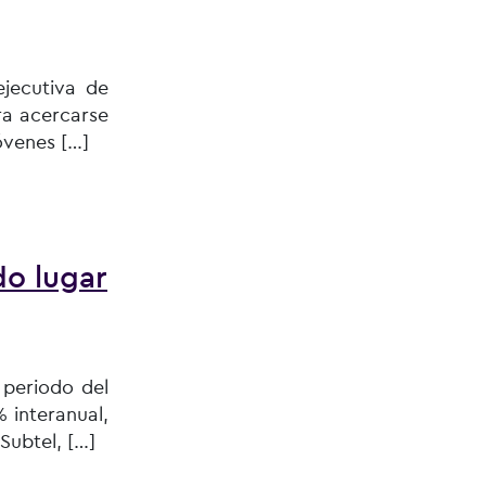
ejecutiva de
ra acercarse
óvenes […]
ue pueden hacer de todo”
do lugar
 periodo del
 interanual,
Subtel, […]