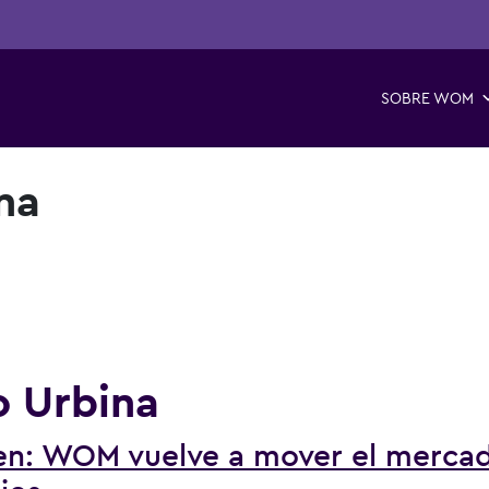
SOBRE WOM
na
o Urbina
cen: WOM vuelve a mover el merca