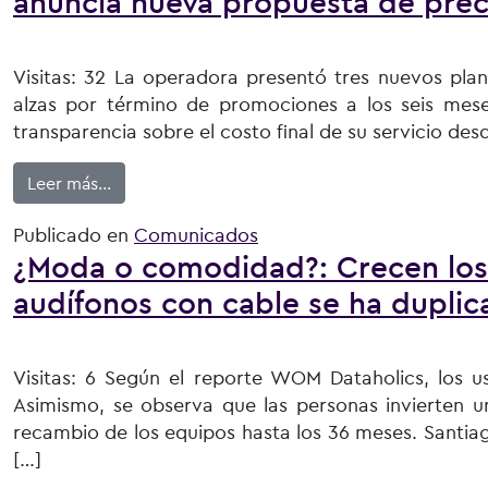
anuncia nueva propuesta de prec
Visitas: 32 La operadora presentó tres nuevos plan
alzas por término de promociones a los seis mes
transparencia sobre el costo final de su servicio des
from Adiós a los descuentos que vencen: WOM 
Leer más…
Publicado en
Comunicados
¿Moda o comodidad?: Crecen los e
audífonos con cable se ha dupli
Visitas: 6 Según el reporte WOM Dataholics, los us
Asimismo, se observa que las personas invierten 
recambio de los equipos hasta los 36 meses. Santia
[…]