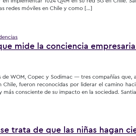
r en implementar 1024 QAM en su red 5G en Chile. San
las redes móviles en Chile y como […]
dvanced para aumentar velocidad y capacidad de red
dencias
que mide la conciencia empresaria
vos de WOM, Copec y Sodimac — tres compañías que, a 
n Chile, fueron reconocidas por liderar el camino hac
 más consciente de su impacto en la sociedad. Santia
la conciencia empresarial en Chile
e trata de que las niñas hagan ci