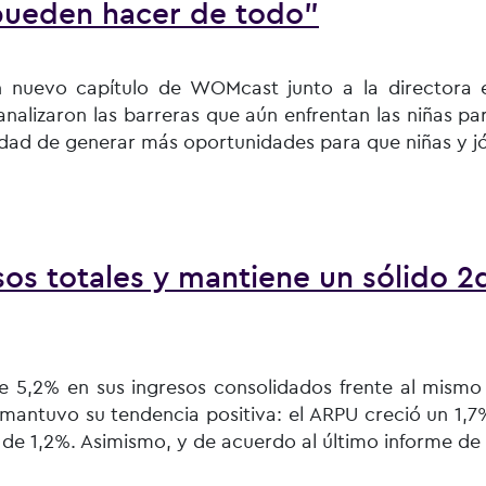
pueden hacer de todo”
 un nuevo capítulo de WOMcast junto a la directora 
analizaron las barreras que aún enfrentan las niñas pa
esidad de generar más oportunidades para que niñas y j
e que las niñas hagan ciencia y nunca más se maquillen. Es q
os totales y mantiene un sólido 2
e 5,2% en sus ingresos consolidados frente al mismo
antuvo su tendencia positiva: el ARPU creció un 1,7%
de 1,2%. Asimismo, y de acuerdo al último informe de 