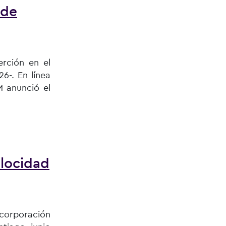
 de
serción en el
6-. En línea
 anunció el
locidad
ncorporación