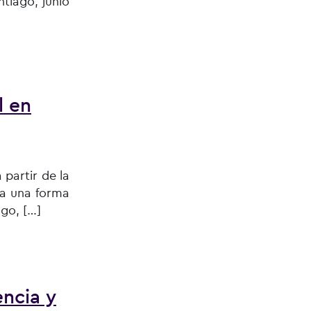
tiago, junio
l en
partir de la
ia una forma
go, […]
encia y