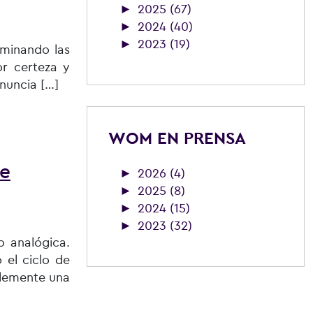
►
2025 (67)
►
2024 (40)
►
2023 (19)
iminando las
r certeza y
anuncia […]
ecios
WOM EN PRENSA
de
►
2026 (4)
►
2025 (8)
►
2024 (15)
►
2023 (32)
o analógica.
 el ciclo de
plemente una