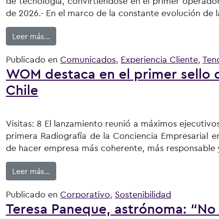
de tecnología, convirtiéndose en el primer operado
de 2026.- En el marco de la constante evolución de 
from WOM inicia pruebas con tecnología 5G A
Leer más…
Publicado en
Comunicados
,
Experiencia Cliente
,
Ten
WOM destaca en el primer sello 
Chile
Visitas: 8 El lanzamiento reunió a máximos ejecuti
primera Radiografía de la Conciencia Empresarial e
de hacer empresa más coherente, más responsable y
from WOM destaca en el primer sello que mide 
Leer más…
Publicado en
Corporativo
,
Sostenibilidad
Teresa Paneque, astrónoma: “No s