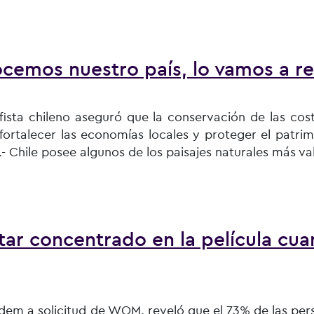
as digitales y la venta de audífonos con cable se ha duplic
ocemos nuestro país, lo vamos a r
ista chileno aseguró que la conservación de las costa
fortalecer las economías locales y proteger el patrim
.- Chile posee algunos de los paisajes naturales más v
estro país, lo vamos a respetar»
tar concentrado en la película cu
Cadem a solicitud de WOM, reveló que el 73% de las per