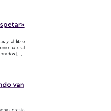
ado en 2026
espetar»
s y el libre
onio natural
alorados […]
ando van
sonas presta