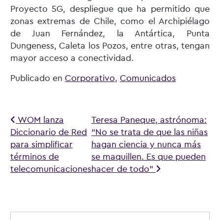
Proyecto 5G, despliegue que ha permitido que
zonas extremas de Chile, como el Archipiélago
de Juan Fernández, la Antártica, Punta
Dungeness, Caleta los Pozos, entre otras, tengan
mayor acceso a conectividad.
Publicado en
Corporativo
,
Comunicados
Navegación de entradas
WOM lanza
Teresa Paneque, astrónoma:
Diccionario de Red
“No se trata de que las niñas
para simplificar
hagan ciencia y nunca más
términos de
se maquillen. Es que pueden
telecomunicaciones
hacer de todo”